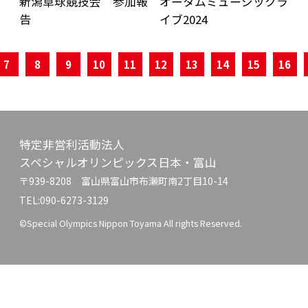
新潟卓球競技会 参加報
オータムミュージックラ
告
イブ2024
7
8
9
10
11
12
13
14
15
16
特定非営利活動法人
スペシャルオリンピックス日本・富山
〒939-8208 富山県富山市布瀬町南2丁目10-14
TEL:090-6273-3129
©Special Olympics Nippon Toyama All rights Reserved.