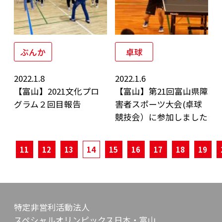
ぶんか
卓球
2022.1.8
2022.1.6
【富山】2021文化プロ
【富山】第21回富山県障
グラム２回目報告
害者スポーツ大会(卓球
競技会）に参加しました
11
12
13
14
15
16
17
18
19
特定非営利活動法人
スペシャルオリンピックス日本・富山